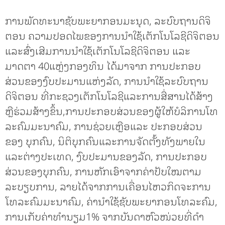
ການພັດທະນາຊັບພະຍາກອນມະນຸດ, ລະບົບຖານດິຈິ
ຕອນ ຄວາມປອດໄພຂອງການນຳໃຊ້ເຕັກໂນໂລຊີດິຈິຕອນ
ແລະສົ່ງເສີມການນຳໃຊ້ເຕັກໂນໂລຊີດິຈິຕອນ ແລະ
ມາດຕາ 40ແຫຼ່ງກອງທຶນ ໄດ້ມາຈາກ ການປະກອບ
ສ່ວນຂອງງົບປະມານແຫ່ງລັດ, ການນໍາໃຊ້ລະບົບຖານ
ດິຈິຕອນ ທີ່ກະຊວງເຕັກໂນໂລຊີແລະການສື່ສານໄດ້ສ້າງ
ຫຼືຮ່ວມສ້າງຂຶ້ນ,ການປະກອບສ່ວນຂອງຜູ້ໃຫ້ບໍລິການໂທ
ລະຄົມມະນາຄົມ, ການຊ່ວຍເຫຼືອແລະ ປະກອບສ່ວນ
ຂອງ ບຸກຄົນ, ນິຕິບຸກຄົນແລະການຈັດຕັ້ງທັງພາຍໃນ
ແລະຕ່າງປະເທດ, ງົບປະມານຂອງລັດ, ການປະກອບ
ສ່ວນຂອງບຸກຄົນ, ການຫັກເອົາຈາກຄ່າປັບໃໝຕາມ
ລະບຽບການ, ລາຍໄດ້ຈາກການເຄື່ອນໄຫວກິດຈະການ
ໂທລະຄົມມະນາຄົມ, ຄ່ານຳໃຊ້ຊັບພະຍາກອນໂທລະຄົມ,
ການເກັບຄ່າທໍານຽມ1% ຈາກບັນດາຫົວໜ່ວຍທີ່ດໍາ