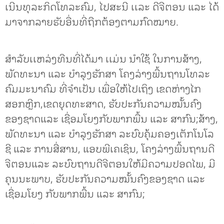
ເນີນທຸລະກິດໂທລະຄົມ, ໄປສະນີ ເເລະ ດີຈີຕອນ ແລະ ໄດ້
ມາຈາກລາຍຮັບອື່ນທີ່ຖືກຕ້ອງຕາມກົດໝາຍ.
ສໍາລັບເເຫລ່ງທືນທີ່ໄດ້ມາ ເເມ່ນ ນໍາໃຊ້ ໃນການສ້າງ,
ພັດທະນາ ແລະ ບຳລຸງຮັກສາ ໂຄງລ່າງພື້ນຖານໂທລະ
ຄົມມະນາຄົມ ທີ່ຈຳເປັນ ເພື່ອໃຫ້ໄປເຖິງ ເຂດຫ່າງໄກ
ສອກຫຼີກ,ເຂດຍຸດທະສາດ, ຮັບປະກັນຄວາມໝັ້ນຄົງ
ຂອງຊາດແລະ ເຊື່ອມໂຍງກັບພາກພື້ນ ແລະ ສາກົນ;ສ້າງ,
ພັດທະນາ ແລະ ບຳລຸງຮັກສາ ລະບົບຄຸ້ມຄອງເຕັກໂນໂລ
ຊີ ແລະ ການສື່ສານ, ແອບພີເຄເຊິນ, ໂຄງລ່າງພື້ນຖານດີ
ຈີຕອນແລະ ລະບົບຖານດີຈີຕອນໃຫ້ມີຄວາມປອດໄພ, ມີ
ຄຸນນະພາບ, ຮັບປະກັນຄວາມໝັ້ນຄົງຂອງຊາດ ແລະ
ເຊື່ອມໂຍງ ກັບພາກພື້ນ ແລະ ສາກົນ;