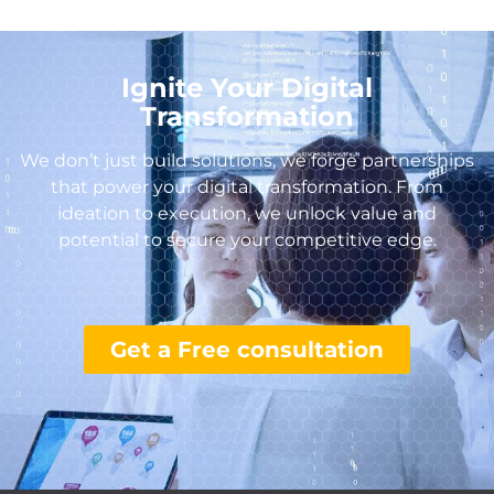
Ignite Your Digital
Transformation
We don’t just build solutions, we forge partnerships
that power your digital transformation. From
ideation to execution, we unlock value and
potential to secure your competitive edge.
Get a Free consultation