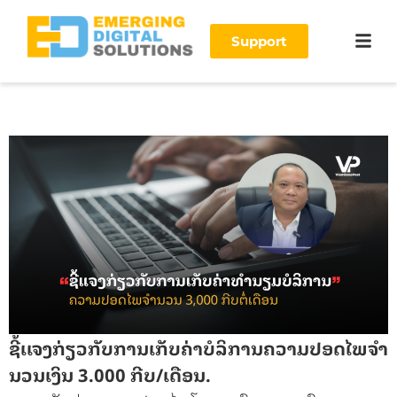
Support
ຊີ້ເເຈງກ່ຽວກັບການເກັບຄ່າບໍລິການຄວາມປອດໄພຈໍາ
ນວນເງິນ 3.000 ກີບ/ເດືອນ.