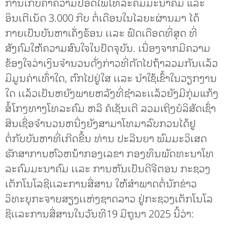
ການເກັບຄ່າຄວາມປອດໄພໂທລະຄົມມະນາຄົມ ແລະ
ອິນເຕີເນັດ 3.000 ກີບ ຕໍ່ເດືອນໃນໄລຍະຜ່ານມາ ໄດ້
ກາຍເປັນບັນຫາເຄັ່ງຮ້ອນ ເເລະ ຟົດເດືອດທີ່ສຸດ ທີ່
ສັງຄົມໃຫ້ຄວາມສົນໃຈໃນປັດຈຸບັນ. ເນື່ອງຈາກມີຄວາມ
ຂ້ອງໃຈວ່າເງິນຈໍານວນດັ່ງກ່າວທີ່ຕັດໄປຖ້າລວມກັນເເລ້ວ
ມີມູນຄ່າເທົ່າໃດ, ຕົກໄປຢູ່ໃສ ເເລະ ນໍາໃຊ້ເຂົ້າໃນວຽກງານ
ໃດ ເເລ້ວເປັນຫຍັງພາຍຫລັງທີ່ຊໍາລະເເລ້ວຍັງມີກຸ່ມແກ້ງ
ສໍ້ໂກງທາງໂທລະຄົມ ຫລື ຄໍເຊັນເຕີ ລວມເຖີງບໍລິສັດເຊົ່າ
ສີນເຊື່ອຈໍານວນຫນື່ງຍັງສາມາໂທມາລົບກວນໄດ້ຢູ
ຕໍ່ກັບບັນຫາທີ່ເກີດຂື້ນ ທ່ານ ປະລີນຍາ ພົມມະວິເສດ
ຮັກສາການຫົວຫນ້າກອງເລຂາ ກອງທຶນພັດທະນາໂທ
ລະຄົມມະນາຄົມ ເເລະ ການຫັນເປັນດີຈີຕອນ ກະຊວງ
ເຕັກໂນໂລຊີເເລະການສື່ສານ ໃຫ້ສໍາພາດຕໍ່ນັກຂ່າວ
ວິທະຍຸກະຈາຍສຽງເເຫ່ງຊາດລາວ ຢູ່ກະຊວງເຕັກໂນໂລ
ຊີເເລະການສື່ສານໃນວັນທີ19 ມີຖຸນາ 2025 ນີ້ວ່າ: