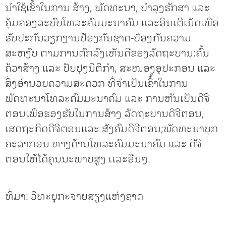
ນຳໃຊ້ເຂົ້າໃນການ ສ້າງ, ພັດທະນາ, ບຳລຸງຮັກສາ ແລະ
ຄຸ້ມຄອງລະບົບໂທລະຄົມມະນາຄົມ ແລະອິນເຕີເນັດເພື່ອ
ຮັບປະກັນວຽກງານປ້ອງກັນຊາດ-ປ້ອງກັນຄວາມ
ສະຫງົບ ຕາມການຕົກລົງເຫັນດີຂອງລັດຖະບານ;ຄົ້ນ
ຄ້ວາສ້າງ ແລະ ປັບປຸງນິຕິກຳ, ສະໜອງອຸປະກອນ ແລະ
ສິ່ງອຳນວຍຄວາມສະດວກ ທີ່ຈຳເປັນເຂົ້້າໃນການ
ພັດທະນາໂທລະຄົມມະນາຄົມ ແລະ ການຫັນເປັນດີຈີ
ຕອນເພື່ອຮອງຮັບໃນການສ້າງ ລັດຖະບານດີຈີຕອນ,
ເສດຖະກິດດີຈີຕອນແລະ ສັງຄົມດີຈີຕອນ;ພັດທະນາບຸກ
ຄະລາກອນ ທາງດ້ານໂທລະຄົມມະນາຄົມ ແລະ ດີຈີ
ຕອນໃຫ້ໄດ້ຄຸນນະພາບສູງ ເເລະອື່ນໆ.
ທີ່ມາ: ວິທະຍຸກະຈາຍສຽງແຫ່ງຊາດ