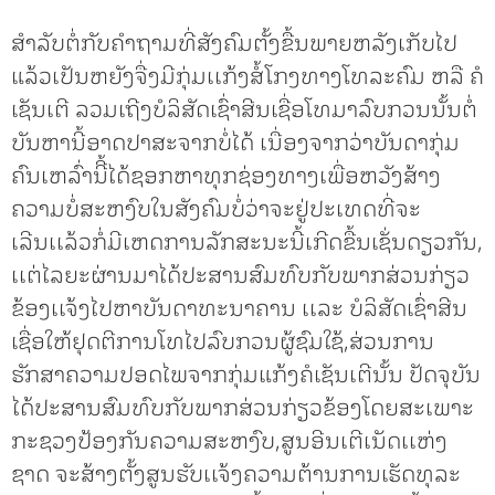
ສໍາລັບຕໍ່ກັບຄໍາຖາມທີ່ສັງຄົມຕັ້ງຂື້ນພາຍຫລັງເກັບໄປ
ແລ້ວເປັນຫຍັງຈື່ງມີກຸ່ມເເກ້ງສໍ້ໂກງທາງໂທລະຄົມ ຫລື ຄໍ
ເຊັນເຕີ ລວມເຖີງບໍລິສັດເຊົ່າສີນເຊື່ອໂທມາລົບກວນນັ້ນຕໍ່
ບັນຫານີ້ອາດປາສະຈາກບໍ່ໄດ້ ເນື່ອງຈາກວ່າບັນດາກຸ່ມ
ຄົນເຫລົ່ານີີ້ໄດ້ຊອກຫາທຸກຊ່ອງທາງເພື່ອຫວັງສ້າງ
ຄວາມບໍ່ສະຫງົບໃນສັງຄົມບໍ່ວ່າຈະຢູ່ປະເທດທີ່ຈະ
ເລີນເເລ້ວກໍ່ມີເຫດການລັກສະນະນີ້ເກີດຂື້ນເຊັ່ນດຽວກັນ,
ເເຕ່ໄລຍະຜ່ານມາໄດ້ປະສານສົມທົບກັບພາກສ່ວນກ່ຽວ
ຂ້ອງເເຈ້ງໄປຫາບັນດາທະນາຄານ ເເລະ ບໍລິສັດເຊົ່າສີນ
ເຊື່ອໃຫ້ຢຸດຕີການໂທໄປລົບກວນຜູ້ຊົມໃຊ້,ສ່ວນການ
ຮັກສາຄວາມປອດໄພຈາກກຸ່ມແກ້ງຄໍເຊັນເຕີນັ້ນ ປັດຈຸບັນ
ໄດ້ປະສານສົມທົບກັບພາກສ່ວນກ່ຽວຂ້ອງໂດຍສະເພາະ
ກະຊວງປ້ອງກັນຄວາມສະຫງົບ,ສູນອີນເຕີເນັດເເຫ່ງ
ຊາດ ຈະສ້າງຕັ້ງສູນຮັບເເຈ້ງຄວາມຕ້ານການເຮັດທຸລະ