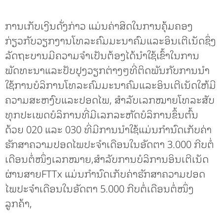
ການເກັບເງີນດັ່ງກ່າວ ແມ່ນຄ່າສິດໃນການຄຸ້ມຄອງ
ກ່ຽວກັບວຽກງານໂທລະຄົມມະນາຄົມແລະອິນເຕີເນັດຊຶ່ງ
ລັດຖະບານມີຄວາມຈໍາເປັນຕ້ອງໄດ້ນໍາໃຊ້ເຂົ້າໃນການ
ພັດທະນາແລະປັບປຸງວຽກຕ່າງໆທີ່ຕິດພັນກັບການນໍາ
ໃຊ້ການບໍລິການໂທລະຄົມມະນາຄົມແລະອິນເຕີເນັດໃຫ້ມີ
ຄວາມສະຫງົບແລະປອດໄພ, ສໍາລັບເລກໝາຍໂທລະສັບ
ທຸກປະເພດບໍລິການທີ່ມີເລກລະຫັດບໍລິການຂຶ້ນຕົ້ນ
ດ້ວຍ 020 ແລະ 030 ທີ່ມີການນໍາໃຊ້ແມ່ນກຳນົດເກັບຄ່າ
ຮັກສາຄວາມປອດໄພປະຈໍາເດືອນໃນອັດຕາ 3.000 ກີບຕໍ່
ເດືອນຕໍ່ໜຶ່ງເລກໝາຍ,ສໍາລັບການບໍລິການອິນເຕີເນັດ
ຜ່ານສາຍFTTx ແມ່ນກໍານົດເກັບຄ່າຮັກສາຄວາມປອດ
ໄພປະຈໍາເດືອນໃນອັດຕາ 5.000 ກີບຕໍ່ເດືອນຕໍ່ໜຶ່ງ
ລູກຄ້າ,