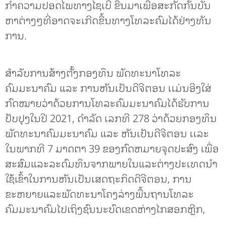
ກໍາຄວາມປອດໄພທາງໄຊເບີ ຂື້ນມາເພື່ອສະກັດກັ້ນບັນ
ຫາຕ່າງໆທີ່ອາດຈະເກີດຂື້ນທາງໂທລະຄົມໄດ້ຢ່າງທັນ
ການ.
ສໍາລັບການສ້າງຕັ້ງກອງທຶນ ພັດທະນາໂທລະ
ຄົມມະນາຄົມ ແລະ ການຫັນເປັນດີຈີຕອນ ເເມ່ນອີງໃສ່
ກົດໝາຍວ່າດ້ວຍການໂທລະຄົມມະນາຄົມໄດ້ຮັບການ
ປັບປຸງໃນປີ 2021, ດໍາລັດ ເລກທີ 278 ວ່າດ້ວຍກອງທຶນ
ພັດທະນາຄົມມະນາຄົມ ແລະ ຫັນເປັນດີຈີຕອນ ເເລະ
ໃນພາກທີ 7 ມາດຕາ 39 ຂອງກົດຫມາຍຈຸດປະສົງ ເພື່ອ
ສະສົມແລະລະດົມທຶນຈາກພາຍໃນແລະຕ່າງປະເທດນຳ
ໃຊ້ເຂົ້າໃນການຫັນເປັນເສດຖະກິດດີຈີຕອນ, ການ
ຂະຫຍາຍແລະພັດທະນາໂຄງລ່າງພື້ນຖານໂທລະ
ຄົມມະນາຄົມໄປເຖິງຊົນນະບົດເຂດຫ່າງໄກສອກຫຼີກ,