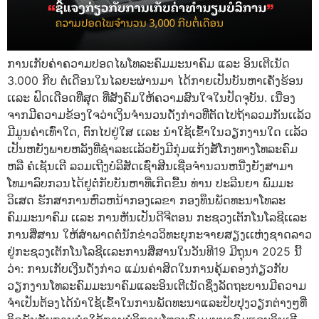
ການເກັບຄ່າຄວາມປອດໄພໂທລະຄົມມະນາຄົມ ແລະ ອິນເຕີເນັດ
3.000 ກີບ ຕໍ່ເດືອນໃນໄລຍະຜ່ານມາ ໄດ້ກາຍເປັນບັນຫາເຄັ່ງຮ້ອນ
ເເລະ ຟົດເດືອດທີ່ສຸດ ທີ່ສັງຄົມໃຫ້ຄວາມສົນໃຈໃນປັດຈຸບັນ. ເນື່ອງ
ຈາກມີຄວາມຂ້ອງໃຈວ່າເງິນຈໍານວນດັ່ງກ່າວທີ່ຕັດໄປຖ້າລວມກັນເເລ້ວ
ມີມູນຄ່າເທົ່າໃດ, ຕົກໄປຢູ່ໃສ ເເລະ ນໍາໃຊ້ເຂົ້າໃນວຽກງານໃດ ເເລ້ວ
ເປັນຫຍັງພາຍຫລັງທີ່ຊໍາລະເເລ້ວຍັງມີກຸ່ມແກ້ງສໍ້ໂກງທາງໂທລະຄົມ
ຫລື ຄໍເຊັນເຕີ ລວມເຖີງບໍລິສັດເຊົ່າສີນເຊື່ອຈໍານວນຫນື່ງຍັງສາມາ
ໂທມາລົບກວນໄດ້ຢູຕໍ່ກັບບັນຫາທີ່ເກີດຂື້ນ ທ່ານ ປະລີນຍາ ພົມມະ
ວິເສດ ຮັກສາການຫົວຫນ້າກອງເລຂາ ກອງທຶນພັດທະນາໂທລະ
ຄົມມະນາຄົມ ເເລະ ການຫັນເປັນດີຈີຕອນ ກະຊວງເຕັກໂນໂລຊີເເລະ
ການສື່ສານ ໃຫ້ສໍາພາດຕໍ່ນັກຂ່າວວິທະຍຸກະຈາຍສຽງເເຫ່ງຊາດລາວ
ຢູ່ກະຊວງເຕັກໂນໂລຊີເເລະການສື່ສານໃນວັນທີ19 ມີຖຸນາ 2025 ນີ້
ວ່າ: ການເກັບເງີນດັ່ງກ່າວ ແມ່ນຄ່າສິດໃນການຄຸ້ມຄອງກ່ຽວກັບ
ວຽກງານໂທລະຄົມມະນາຄົມແລະອິນເຕີເນັດຊຶ່ງລັດຖະບານມີຄວາມ
ຈໍາເປັນຕ້ອງໄດ້ນໍາໃຊ້ເຂົ້າໃນການພັດທະນາແລະປັບປຸງວຽກຕ່າງໆທີ່