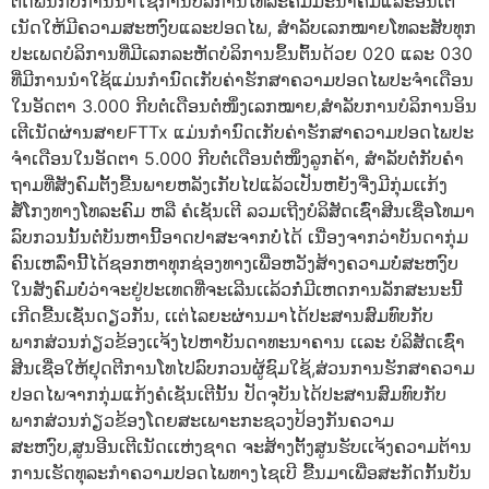
ຕິດພັນກັບການນໍາໃຊ້ການບໍລິການໂທລະຄົມມະນາຄົມແລະອິນເຕີ
ເນັດໃຫ້ມີຄວາມສະຫງົບແລະປອດໄພ, ສໍາລັບເລກໝາຍໂທລະສັບທຸກ
ປະເພດບໍລິການທີ່ມີເລກລະຫັດບໍລິການຂຶ້ນຕົ້ນດ້ວຍ 020 ແລະ 030
ທີ່ມີການນໍາໃຊ້ແມ່ນກຳນົດເກັບຄ່າຮັກສາຄວາມປອດໄພປະຈໍາເດືອນ
ໃນອັດຕາ 3.000 ກີບຕໍ່ເດືອນຕໍ່ໜຶ່ງເລກໝາຍ,ສໍາລັບການບໍລິການອິນ
ເຕີເນັດຜ່ານສາຍFTTx ແມ່ນກໍານົດເກັບຄ່າຮັກສາຄວາມປອດໄພປະ
ຈໍາເດືອນໃນອັດຕາ 5.000 ກີບຕໍ່ເດືອນຕໍ່ໜຶ່ງລູກຄ້າ, ສໍາລັບຕໍ່ກັບຄໍາ
ຖາມທີ່ສັງຄົມຕັ້ງຂື້ນພາຍຫລັງເກັບໄປແລ້ວເປັນຫຍັງຈື່ງມີກຸ່ມເເກ້ງ
ສໍ້ໂກງທາງໂທລະຄົມ ຫລື ຄໍເຊັນເຕີ ລວມເຖີງບໍລິສັດເຊົ່າສີນເຊື່ອໂທມາ
ລົບກວນນັ້ນຕໍ່ບັນຫານີ້ອາດປາສະຈາກບໍ່ໄດ້ ເນື່ອງຈາກວ່າບັນດາກຸ່ມ
ຄົນເຫລົ່ານີີ້ໄດ້ຊອກຫາທຸກຊ່ອງທາງເພື່ອຫວັງສ້າງຄວາມບໍ່ສະຫງົບ
ໃນສັງຄົມບໍ່ວ່າຈະຢູ່ປະເທດທີ່ຈະເລີນເເລ້ວກໍ່ມີເຫດການລັກສະນະນີ້
ເກີດຂື້ນເຊັ່ນດຽວກັນ, ເເຕ່ໄລຍະຜ່ານມາໄດ້ປະສານສົມທົບກັບ
ພາກສ່ວນກ່ຽວຂ້ອງເເຈ້ງໄປຫາບັນດາທະນາຄານ ເເລະ ບໍລິສັດເຊົ່າ
ສີນເຊື່ອໃຫ້ຢຸດຕີການໂທໄປລົບກວນຜູ້ຊົມໃຊ້,ສ່ວນການຮັກສາຄວາມ
ປອດໄພຈາກກຸ່ມແກ້ງຄໍເຊັນເຕີນັ້ນ ປັດຈຸບັນໄດ້ປະສານສົມທົບກັບ
ພາກສ່ວນກ່ຽວຂ້ອງໂດຍສະເພາະກະຊວງປ້ອງກັນຄວາມ
ສະຫງົບ,ສູນອີນເຕີເນັດເເຫ່ງຊາດ ຈະສ້າງຕັ້ງສູນຮັບເເຈ້ງຄວາມຕ້ານ
ການເຮັດທຸລະກໍາຄວາມປອດໄພທາງໄຊເບີ ຂື້ນມາເພື່ອສະກັດກັ້ນບັນ