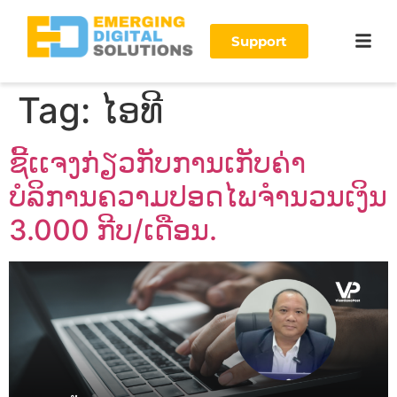
Support
Tag:
ໄອທີ
ຊີ້ເເຈງກ່ຽວກັບການເກັບຄ່າ
ບໍລິການຄວາມປອດໄພຈໍານວນເງິນ
3.000 ກີບ/ເດືອນ.