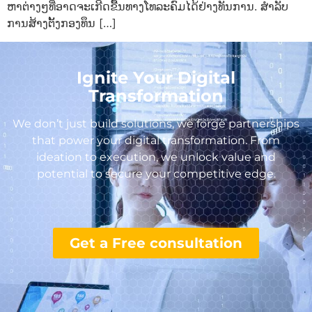
ຫາຕ່າງໆທີ່ອາດຈະເກີດຂື້ນທາງໂທລະຄົມໄດ້ຢ່າງທັນການ. ສໍາລັບ
ການສ້າງຕັ້ງກອງທຶນ […]
Ignite Your Digital
Transformation
We don’t just build solutions, we forge partnerships
that power your digital transformation. From
ideation to execution, we unlock value and
potential to secure your competitive edge.
Get a Free consultation